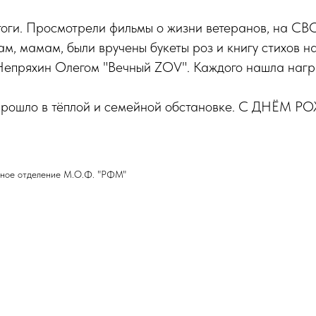
оги. Просмотрели фильмы о жизни ветеранов, на СВО
м, мамам, были вручены букеты роз и книгу стихов 
епряхин Олегом "Вечный ZOV". Каждого нашла нагр
ё прошло в тёплой и семейной обстановке. С ДНЁ
тное отделение М.О.Ф. "РФМ"