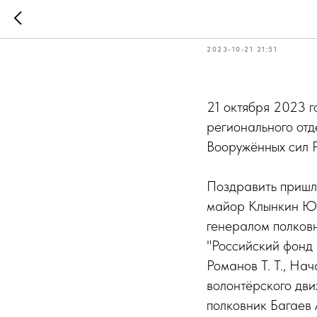
С ДНЁМ 
2023-10-21 21:51
21 октября 2023 
регионального от
Вооружённых сил 
Поздравить пришл
майор Клынкин Ю.
генералом полков
"Российский фонд
Романов Т. Т., На
волонтёрского дв
полковник Багаев 