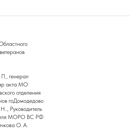
 Областного
 ветеранов
П., генерал
сар акта МО
вского отделения
анов гоДомодедово
.., Руководитель
ателя МОРО ВС РФ
чкова О. А.