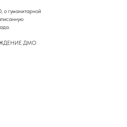
, о гуманитарной
написанную
ада.
М РОЖДЕНИЕ ДМО