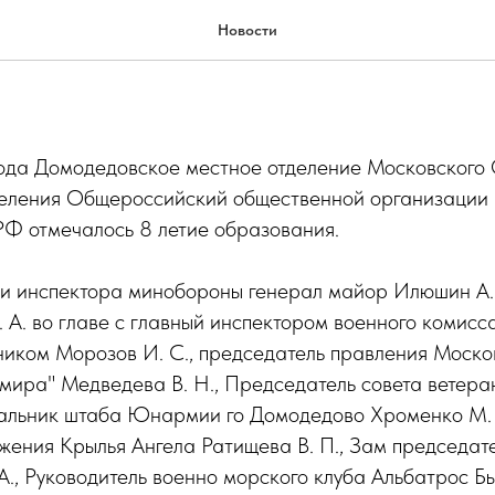
РОЖДЕНИЕ ДМО ВС РФ!
Новости
года Домодедовское местное отделение Московского
деления Общероссийский общественной организации
РФ отмечалось 8 летие образования.
и инспектора минобороны генерал майор Илюшин А. 
 А. во главе с главный инспектором военного комис
ником Морозов И. С., председатель правления Моско
 мира" Медведева В. Н., Председатель совета ветер
чальник штаба Юнармии го Домодедово Хроменко М. Н
ижения Крылья Ангела Ратищева В. П., Зам председ
А., Руководитель военно морского клуба Альбатрос Бы