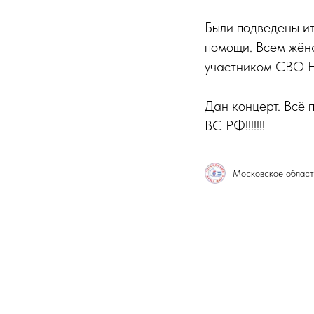
Были подведены ит
помощи. Всем жёна
участником СВО Н
Дан концерт. Вс
ВС РФ!!!!!!!
Московское облас