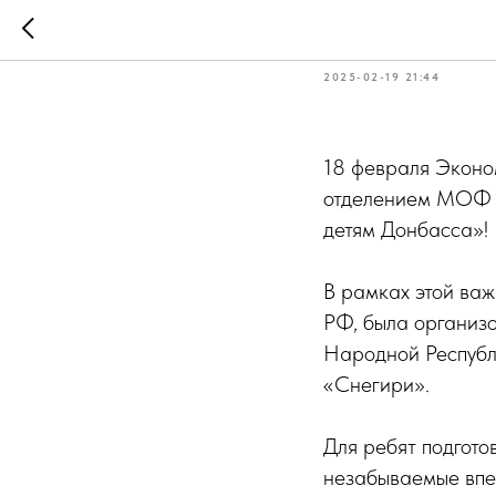
«Дети Ро
2025-02-19 21:44
18 февраля Эконо
отделением МОФ «
детям Донбасса»!
В рамках этой ва
РФ, была организ
Народной Республ
«Снегири».
Для ребят подгото
незабываемые впе