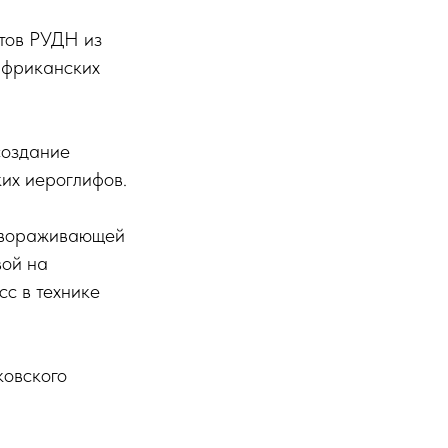
нтов РУДН из
африканских
создание
их иероглифов.
завораживающей
вой на
сс в технике
ковского