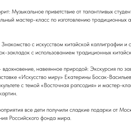
орит: Музыкальное приветствие от талантливых студе
ельный мастер-класс по изготовлению традиционных 
: Знакомство с искусством китайской каллиграфии и 
ок-закладок с использованием традиционных китайск
 – вдохновение, навеянное природой: Экскурсия по 
ыставке «Искусство миру» Екатерины Босак-Василье
ультете с темой «Восточная рапсодия» и мастер-кла
картин.
оприятия все дети получили сладкие подарки от Мос
ния Российского фонда мира.