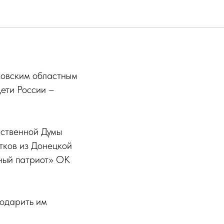
ковским областным
ети России –
рственной Думы
тков из Донецкой
ный патриот» ОК
подарить им