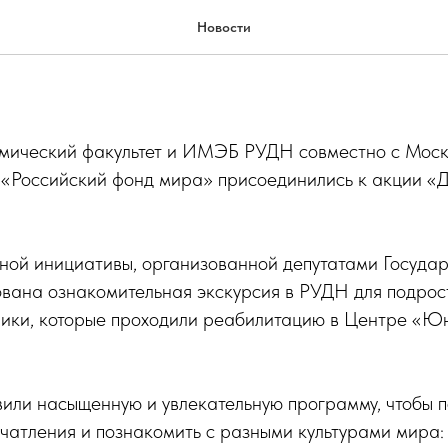
ссии – детям Донбасса»!
Новости
мический факультет и ИМЭБ РУДН совместно с Мос
Российский фонд мира» присоединились к акции «Д
жной инициативы, организованной депутатами Госуда
ована ознакомительная экскурсия в РУДН для подрос
ики, которые проходили реабилитацию в Центре «Ю
вили насыщенную и увлекательную программу, чтобы 
чатления и познакомить с разными культурами мира: